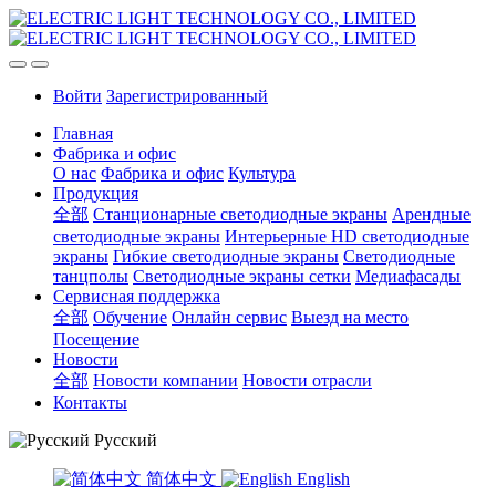
Войти
Зарегистрированный
Главная
Фабрика и офис
О нас
Фабрика и офис
Культура
Продукция
全部
Станционарные светодиодные экраны
Арендные
светодиодные экраны
Интерьерные HD светодиодные
экраны
Гибкие светодиодные экраны
Светодиодные
танцполы
Светодиодные экраны сетки
Медиафасады
Сервисная поддержка
全部
Обучение
Онлайн сервис
Выезд на место
Посещение
Новости
全部
Новости компании
Новости отрасли
Контакты
Русский
简体中文
English