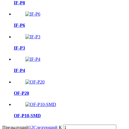
IF-P8
IF-P6
IF-P3
IF-P4
OF-P20
OF-P10-SMD
Предыдущий
1
2
Следующий
К