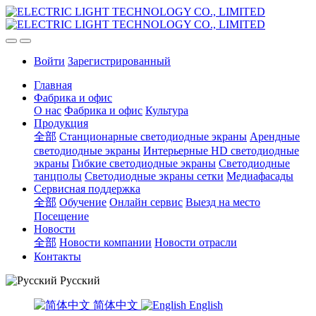
Войти
Зарегистрированный
Главная
Фабрика и офис
О нас
Фабрика и офис
Культура
Продукция
全部
Станционарные светодиодные экраны
Арендные
светодиодные экраны
Интерьерные HD светодиодные
экраны
Гибкие светодиодные экраны
Светодиодные
танцполы
Светодиодные экраны сетки
Медиафасады
Сервисная поддержка
全部
Обучение
Онлайн сервис
Выезд на место
Посещение
Новости
全部
Новости компании
Новости отрасли
Контакты
Русский
简体中文
English